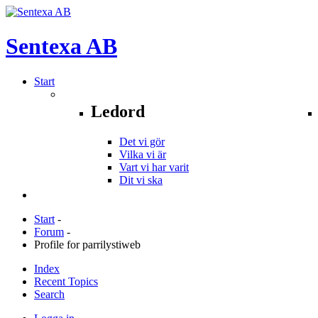
Sentexa
AB
Start
Ledord
Det vi gör
Vilka vi är
Vart vi har varit
Dit vi ska
Start
-
Forum
-
Profile for parrilystiweb
Index
Recent Topics
Search