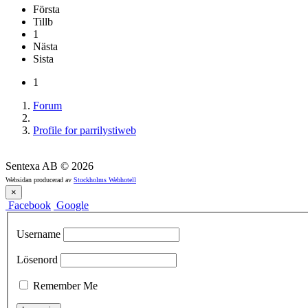
Första
Tillb
1
Nästa
Sista
1
Forum
Profile for parrilystiweb
Sentexa AB
©
2026
Websidan producerad av
Stockholms Webhotell
×
Facebook
Google
Username
Lösenord
Remember Me