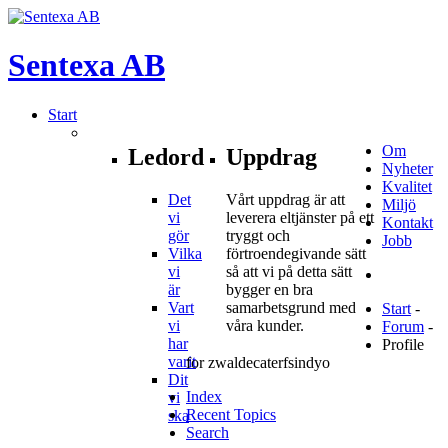
Sentexa
AB
Start
Om
Ledord
Uppdrag
Nyheter
Kvalitet
Det
Vårt uppdrag är att
Miljö
vi
leverera eltjänster på ett
Kontakt
gör
tryggt och
Jobb
Vilka
förtroendegivande sätt
vi
så att vi på detta sätt
är
bygger en bra
Vart
samarbetsgrund med
Start
-
vi
våra kunder.
Forum
-
har
Profile
varit
for zwaldecaterfsindyo
Dit
Index
vi
Recent Topics
ska
Search