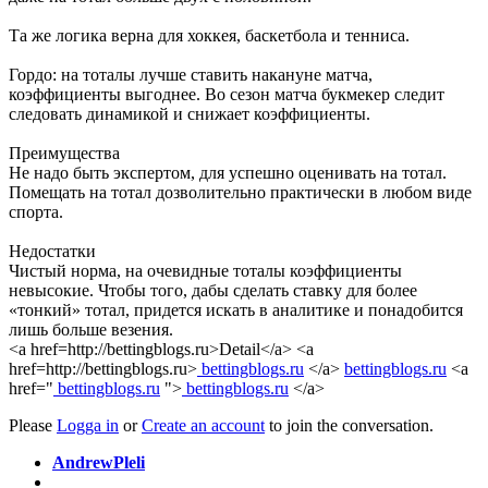
Та же логика верна для хоккея, баскетбола и тенниса.
Гордо: на тоталы лучше ставить накануне матча,
коэффициенты выгоднее. Во сезон матча букмекер следит
следовать динамикой и снижает коэффициенты.
Преимущества
Не надо быть экспертом, для успешно оценивать на тотал.
Помещать на тотал дозволительно практически в любом виде
спорта.
Недостатки
Чистый норма, на очевидные тоталы коэффициенты
невысокие. Чтобы того, дабы сделать ставку для более
«тонкий» тотал, придется искать в аналитике и понадобится
лишь больше везения.
<a href=http://bettingblogs.ru>Detail</a> <a
href=http://bettingblogs.ru>
bettingblogs.ru
</a>
bettingblogs.ru
<a
href="
bettingblogs.ru
">
bettingblogs.ru
</a>
Please
Logga in
or
Create an account
to join the conversation.
AndrewPleli