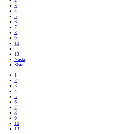
2
3
4
5
6
7
8
9
10
...
13
Nästa
Sista
1
2
3
4
5
6
7
8
9
10
13