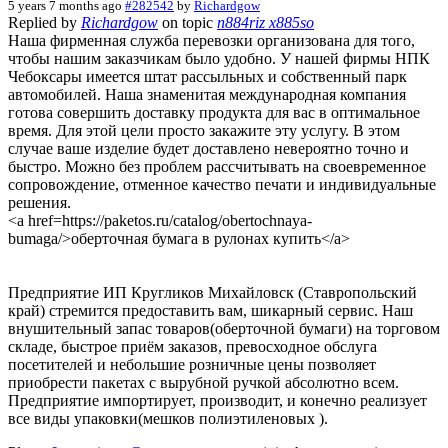
5 years 7 months ago
#282542
by
Richardgow
Replied by
Richardgow
on topic
n884riz x885so
Наша фирменная служба перевозки организована для того,
чтобы нашим заказчикам было удобно. У нашей фирмы НПК
Чебоксары имеется штат рассыльных и собственный парк
автомобилей. Наша знаменитая международная компания
готова совершить доставку продукта для вас в оптимальное
время. Для этой цели просто закажите эту услугу. В этом
случае ваше изделие будет доставлено невероятно точно и
быстро. Можно без проблем рассчитывать на своевременное
сопровождение, отменное качество печати и индивидуальные
решения.
<a href=https://paketos.ru/catalog/obertochnaya-
bumaga/>оберточная бумага в рулонах купить</a>
Предприятие ИП Кругликов Михайловск (Ставропольский
край) стремится предоставить вам, шикарный сервис. Наш
внушительный запас товаров(оберточной бумаги) на торговом
складе, быстрое приём заказов, превосходное обслуга
посетителей и небольшие розничные цены позволяет
приобрести пакетах с вырубной ручкой абсолютно всем.
Предприятие импортирует, производит, и конечно реализует
все виды упаковки(мешков полиэтиленовых ).