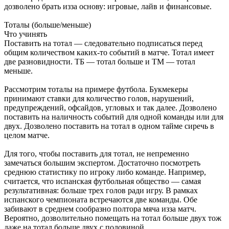
дозволено брать изза основу: игровые, лайв и финансовые.
Тоталы (больше/меньше)
Что учинять
Поставить на тотал — следовательно подписаться перед
общим количеством каких-то событий в матче. Тотал имеет
две разновидности. ТБ — тотал больше и ТМ — тотал
меньше.
Рассмотрим тоталы на примере футбола. Букмекеры
принимают ставки для количество голов, нарушений,
предупреждений, офсайдов, угловых и так далее. Дозволено
поставить на наличность событий для одной команды или для
двух. Дозволено поставить на тотал в одном тайме сиречь в
целом матче.
Для того, чтобы поставить для тотал, не непременно
замечаться большим экспертом. Достаточно посмотреть
среднюю статистику по игроку либо команде. Например,
считается, что испанская футбольная общество — самая
результативная: больше трех голов ради игру. В рамках
испанского чемпионата встречаются две команды. Обе
забивают в среднем сообразно полтора мяча изза матч.
Вероятно, дозволительно помещать на тотал больше двух тож
даже на тотал больше двух с половиной.