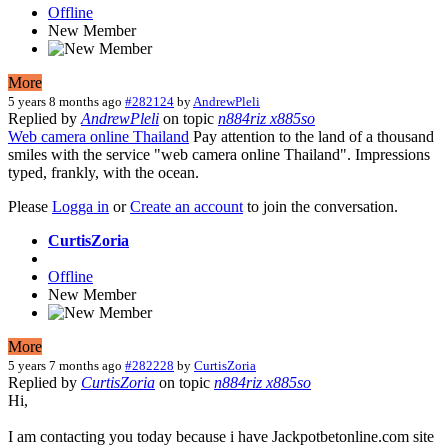
Offline
New Member
More
5 years 8 months ago
#282124
by
AndrewPleli
Replied by
AndrewPleli
on topic
n884riz x885so
Web camera online Thailand
Pay attention to the land of a thousand
smiles with the service "web camera online Thailand". Impressions
typed, frankly, with the ocean.
Please
Logga in
or
Create an account
to join the conversation.
CurtisZoria
Offline
New Member
More
5 years 7 months ago
#282228
by
CurtisZoria
Replied by
CurtisZoria
on topic
n884riz x885so
Hi,
I am contacting you today because i have Jackpotbetonline.com site