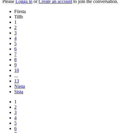
Please
Logga in
or
Create an account
to join the conversation.
Första
Tillb
1
2
3
4
5
6
7
8
9
10
...
13
Nästa
Sista
1
2
3
4
5
6