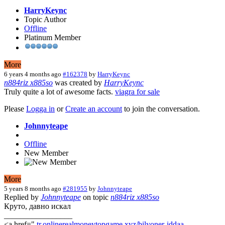
HarryKeync
Topic Author
Offline
Platinum Member
More
6 years 4 months ago
#162378
by
HarryKeync
n884riz x885so
was created by
HarryKeync
Truly quite a lot of awesome facts.
viagra for sale
Please
Logga in
or
Create an account
to join the conversation.
Johnnyteape
Offline
New Member
More
5 years 8 months ago
#281955
by
Johnnyteape
Replied by
Johnnyteape
on topic
n884riz x885so
Круто, давно искал
_________________
<a href="
tr.onlinerealmoneytopgame.xyz/bilyoner-iddaa-