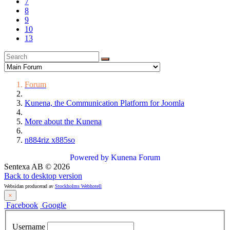
7
8
9
10
13
Forum
Kunena, the Communication Platform for Joomla
More about the Kunena
n884riz x885so
Powered by
Kunena Forum
Sentexa AB
©
2026
Back to desktop version
Websidan producerad av
Stockholms Webhotell
×
Facebook
Google
Username