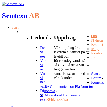
Sentexa
AB
Start
Om
Ledord
Uppdrag
Nyheter
Kvalitet
Det
Vårt uppdrag är att
Miljö
vi
leverera eltjänster på ett
Kontakt
gör
tryggt och
Jobb
Vilka
förtroendegivande sätt
vi
så att vi på detta sätt
är
bygger en bra
Vart
samarbetsgrund med
Start
-
vi
våra kunder.
Forum
-
har
Kunena,
varit
the Communication Platform for
Dit
Joomla
-
vi
More about the Kunena
-
ska
n884riz x885so