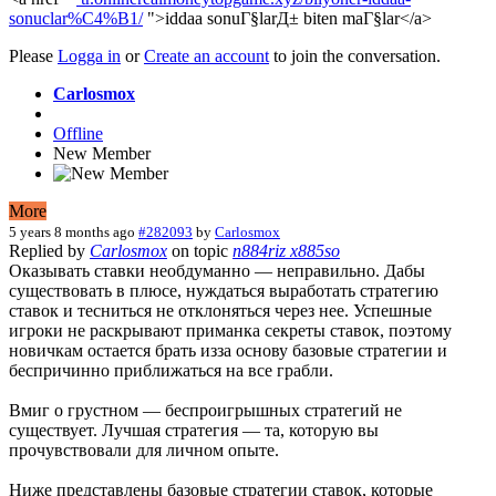
sonuclar%C4%B1/
">iddaa sonuГ§larД± biten maГ§lar</a>
Please
Logga in
or
Create an account
to join the conversation.
Carlosmox
Offline
New Member
More
5 years 8 months ago
#282093
by
Carlosmox
Replied by
Carlosmox
on topic
n884riz x885so
Оказывать ставки необдуманно — неправильно. Дабы
существовать в плюсе, нуждаться выработать стратегию
ставок и тесниться не отклоняться через нее. Успешные
игроки не раскрывают приманка секреты ставок, поэтому
новичкам остается брать изза основу базовые стратегии и
беспричинно приближаться на все грабли.
Вмиг о грустном — беспроигрышных стратегий не
существует. Лучшая стратегия — та, которую вы
прочувствовали для личном опыте.
Ниже представлены базовые стратегии ставок, которые