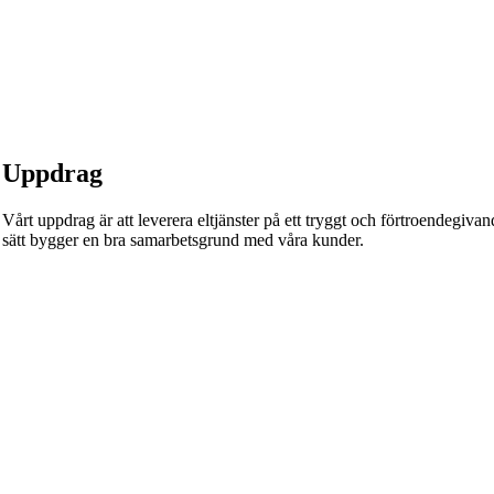
Uppdrag
Vårt uppdrag är att leverera eltjänster på ett tryggt och förtroendegivande
sätt bygger en bra samarbetsgrund med våra kunder.