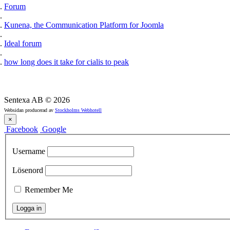
Forum
Kunena, the Communication Platform for Joomla
Ideal forum
how long does it take for cialis to peak
Sentexa AB
©
2026
Websidan producerad av
Stockholms Webhotell
×
Facebook
Google
Username
Lösenord
Remember Me