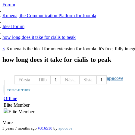
Forum
Kunena, the Communication Platform for Joomla
Ideal forum
how long does it take for cialis to peak
×
Kunena is the ideal forum extension for Joomla. It's free, fully integ
how
long
does
it
take
for
cialis
to
peak
apocove
Första
Tillb
1
Nästa
Sista
1
TOPIC AUTHOR
Offline
Elite Member
More
3 years 7 months ago
#316510
by
apocove