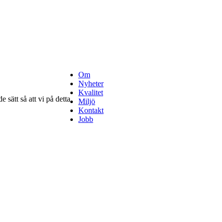
Om
Nyheter
Kvalitet
 sätt så att vi på detta
Miljö
Kontakt
Jobb