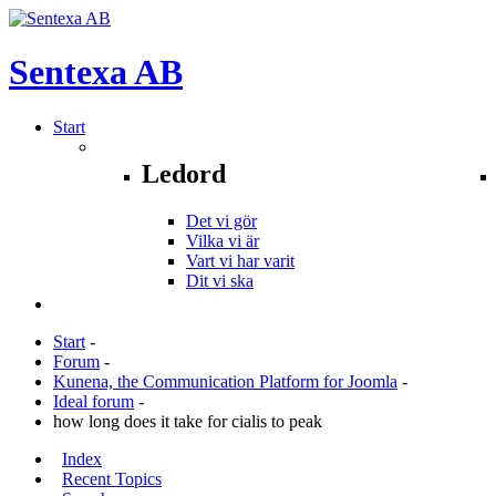
Sentexa
AB
Start
Ledord
Det vi gör
Vilka vi är
Vart vi har varit
Dit vi ska
Start
-
Forum
-
Kunena, the Communication Platform for Joomla
-
Ideal forum
-
how long does it take for cialis to peak
Index
Recent Topics