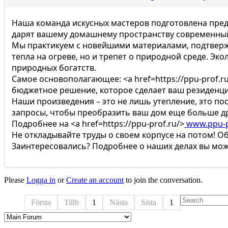
Наша команда искусных мастеров подготовлена пред
дарят вашему домашнему пространству современный
Мы практикуем с новейшими материалами, подтвержд
тепла на огреве, но и трепет о природной среде. Эк
природных богатств.
Самое основополагающее: <a href=https://ppu-prof.ru
бюджетное решение, которое сделает ваш резиденц
Наши произведения – это не лишь утепление, это по
запросы, чтобы преобразить ваш дом еще больше 
Подробнее на <a href=https://ppu-prof.ru/>
www.ppu-p
Не откладывайте труды о своем корпусе на потом! О
Заинтересовались? Подробнее о наших делах вы може
Please
Logga in
or
Create an account
to join the conversation.
Första
Tillb
1
Nästa
Sista
1