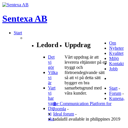
Sentexa
AB
Start
Om
Ledord
Uppdrag
Nyheter
Kvalitet
Det
Vårt uppdrag är att
Miljö
vi
leverera eltjänster på ett
Kontakt
gör
tryggt och
Jobb
Vilka
förtroendegivande sätt
vi
så att vi på detta sätt
är
bygger en bra
Vart
samarbetsgrund med
Start
-
vi
våra kunder.
Forum
-
har
Kunena,
varit
the Communication Platform for
Dit
Joomla
-
vi
Ideal forum
-
ska
tadalafil available in philippines 2019