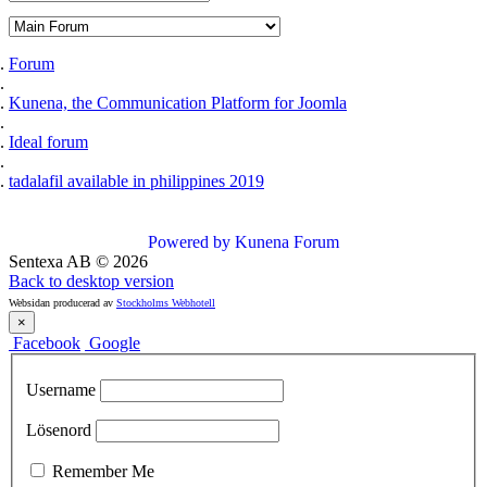
Forum
Kunena, the Communication Platform for Joomla
Ideal forum
tadalafil available in philippines 2019
Powered by
Kunena Forum
Sentexa AB
©
2026
Back to desktop version
Websidan producerad av
Stockholms Webhotell
×
Facebook
Google
Username
Lösenord
Remember Me