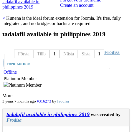
tadalafil available in
Create an account
philippines 2019
×
Kunena is the ideal forum extension for Joomla. It's free, fully
integrated, and no bridges or hacks are required.
tadalafil
available
in
philippines
2019
Frodisa
Första
Tillb
1
Nästa
Sista
1
TOPIC AUTHOR
Offline
Platinum Member
More
3 years 7 months ago
#316273
by
Frodisa
tadalafil available in philippines 2019
was created by
Frodisa