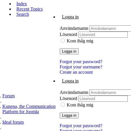
Index
Recent Topics
Search
Logga in
Användarnamn
Lösenord
Kom ihåg mig
Logga in
Forgot your password?
Forgot your username?
Create an account
Logga in
Användarnamn
Forum
Lösenord
Kom ihåg mig
Kunena, the Communication
Platform for Joomla
Logga in
Ideal forum
Forgot your password?
Forgot your username?