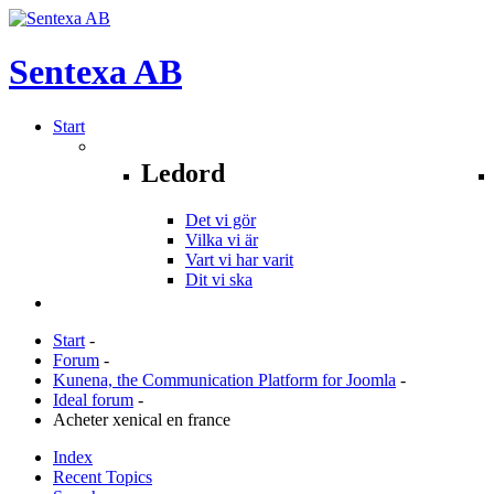
Sentexa
AB
Start
Ledord
Det vi gör
Vilka vi är
Vart vi har varit
Dit vi ska
Start
-
Forum
-
Kunena, the Communication Platform for Joomla
-
Ideal forum
-
Acheter xenical en france
Index
Recent Topics