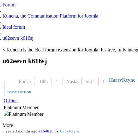
Forum
Kunena, the Communication Platform for Joomla
Ideal forum
u62eevn k616sj
×
Kunena is the ideal forum extension for Joomla. It's free, fully integ
u62eevn
k616sj
HarryKeync
Första
Tillb
1
Nästa
Sista
1
TOPIC AUTHOR
Offline
Platinum Member
More
6 years 3 months ago
#164820
by
HarryKeync