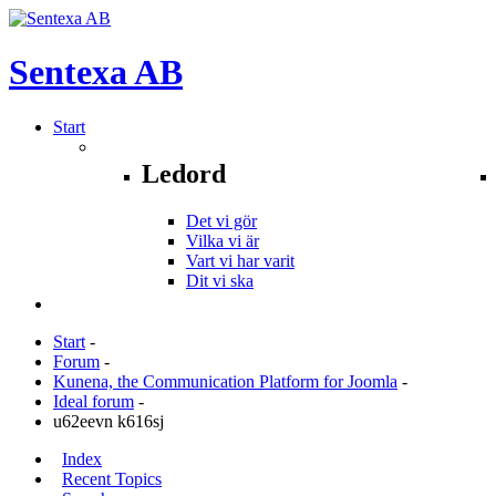
Sentexa
AB
Start
Ledord
Det vi gör
Vilka vi är
Vart vi har varit
Dit vi ska
Start
-
Forum
-
Kunena, the Communication Platform for Joomla
-
Ideal forum
-
u62eevn k616sj
Index
Recent Topics