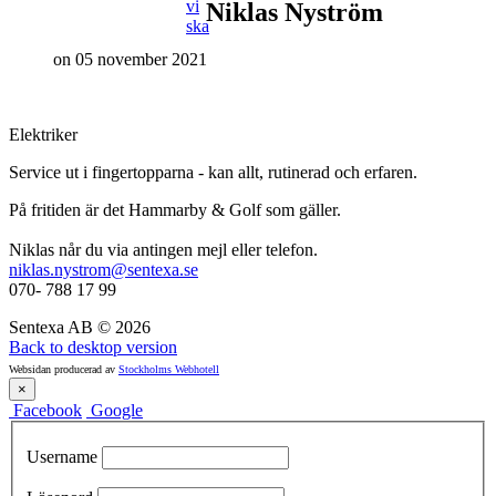
vi
Niklas
Nyström
ska
on 05 november 2021
Elektriker
Service ut i fingertopparna - kan allt, rutinerad och erfaren.
På fritiden är det Hammarby & Golf som gäller.
Niklas når du via antingen mejl eller telefon.
niklas.nystrom@sentexa.se
070- 788 17 99
Sentexa AB
©
2026
Back to desktop version
Websidan producerad av
Stockholms Webhotell
×
Facebook
Google
Username