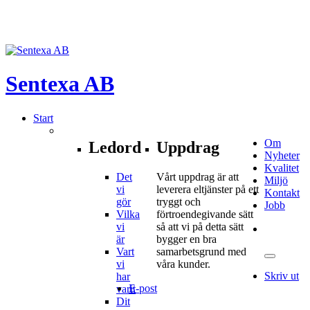
Sentexa
AB
Start
Om
Ledord
Uppdrag
Nyheter
Kvalitet
Det
Vårt uppdrag är att
Miljö
vi
leverera eltjänster på ett
Kontakt
gör
tryggt och
Jobb
Vilka
förtroendegivande sätt
vi
så att vi på detta sätt
är
bygger en bra
Vart
samarbetsgrund med
vi
våra kunder.
Skriv ut
har
E-post
varit
Dit