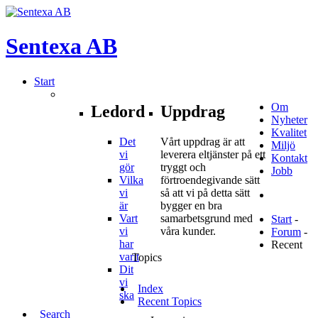
Sentexa
AB
Start
Om
Ledord
Uppdrag
Nyheter
Kvalitet
Det
Vårt uppdrag är att
Miljö
vi
leverera eltjänster på ett
Kontakt
gör
tryggt och
Jobb
Vilka
förtroendegivande sätt
vi
så att vi på detta sätt
är
bygger en bra
Vart
samarbetsgrund med
Start
-
vi
våra kunder.
Forum
-
har
Recent
varit
Topics
Dit
vi
Index
ska
Recent Topics
Search