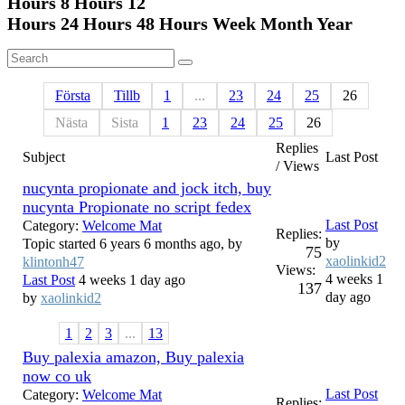
Hours 8
Hours 12
Hours 24
Hours 48
Hours Week Month Year
Första
Tillb
1
...
23
24
25
26
Nästa
Sista
1
23
24
25
26
Replies
Subject
Last Post
/ Views
nucynta propionate and jock itch, buy
nucynta Propionate no script fedex
Last Post
Category:
Welcome Mat
Replies:
by
Topic started 6 years 6 months ago, by
75
xaolinkid2
klintonh47
Views:
4 weeks 1
Last Post
4 weeks 1 day ago
137
day ago
by
xaolinkid2
1
2
3
...
13
Buy palexia amazon, Buy palexia
now co uk
Last Post
Category:
Welcome Mat
Replies: