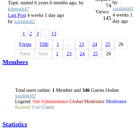
by
Topic started 6 years 6 months ago, by
74
xaolinkid2
klintonh47
Views:
4 weeks 1
Last Post
4 weeks 1 day ago
145
day ago
by
xaolinkid2
1
2
3
...
13
Första
Tillb
1
...
23
24
25
26
Nästa
Sista
1
23
24
25
26
Members
Total users online:
1
Member and
346
Guests Online
xaolinkid2
Legend:
Site Administrator
Global Moderator
Moderator
Banned
User
Guest
Statistics