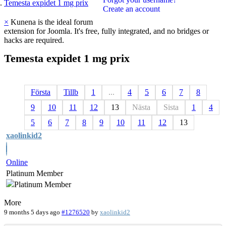
Temesta expidet 1 mg prix
Create an account
×
Kunena is the ideal forum
extension for Joomla. It's free, fully integrated, and no bridges or
hacks are required.
Temesta
expidet
1
mg
prix
Första
Tillb
1
...
4
5
6
7
8
9
10
11
12
13
Nästa
Sista
1
4
5
6
7
8
9
10
11
12
13
xaolinkid2
Online
Platinum Member
More
9 months 5 days ago
#1276520
by
xaolinkid2