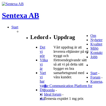
Sentexa
AB
Start
Om
Ledord
Uppdrag
Nyheter
Kvalitet
Det
Vårt uppdrag är att
Miljö
vi
leverera eltjänster på ett
Kontakt
gör
tryggt och
Jobb
Vilka
förtroendegivande sätt
vi
så att vi på detta sätt
är
bygger en bra
Vart
samarbetsgrund med
Start
-
vi
våra kunder.
Forum
-
har
Kunena,
varit
the Communication Platform for
Dit
Joomla
-
vi
Ideal forum
-
ska
Temesta expidet 1 mg prix