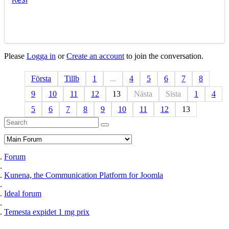
Please
Logga in
or
Create an account
to join the conversation.
Första
Tillb
1
...
4
5
6
7
8
9
10
11
12
13
Nästa
Sista
1
4
5
6
7
8
9
10
11
12
13
Forum
Kunena, the Communication Platform for Joomla
Ideal forum
Temesta expidet 1 mg prix