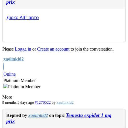
prix
Дюко
Alfr
авто
Please
Logga in
or
Create an account
to join the conversation.
xaolinkid2
Online
Platinum Member
More
9 months 5 days ago
#1276522
by
xaolinkid2
Temesta expidet 1 mg
Replied by
xaolinkid2
on topic
prix